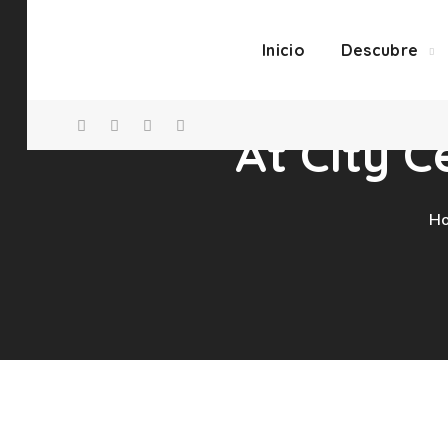
Inicio
Descubre
At City C
H