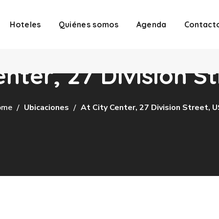
Hoteles
Quiénes somos
Agenda
Contact
enter, 27 Division S
ome
Ubicaciones
At City Center, 27 Division Street, 