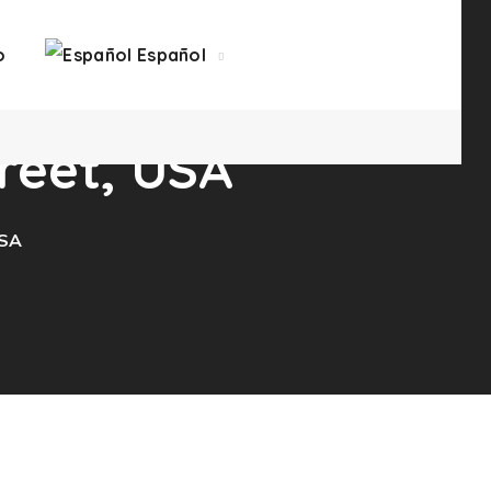
o
Español
treet, USA
USA